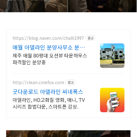
https://blog.naver.com/challi1997
광고
애월 아델라인 분양사무소 분양
문의 1533-9O82
제주 애월 80평대 오션뷰 타운하우스
파격할인 분양중
http://clean.cinefox.com
광고
굿다운로드 아델라인 씨네폭스
아델라인, HD고화질 영화, 애니, TV
시리즈 합법다운, 스마트폰 감상.