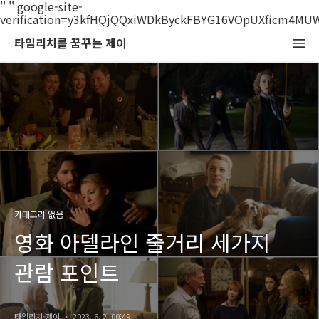
'
'
'
' google-site-
verification=y3kfHQjQQxiWDkByckFBYG16VOpUXficm4MU
타임리치를 꿈꾸는 제이
카테고리 없음
영화 아델라인 줄거리 세가지
관람 포인트
타임리치-제이
2023. 6. 2. 00:49