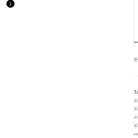
병을 예방하는 데 도움이 됩
1
수화물 함량이 적습니다. 따
분
T
오
오
소
오
so