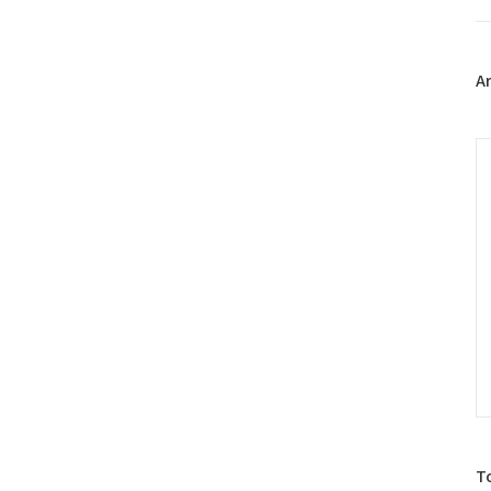
트
위
터
플
A
러
그
인
C
방
T