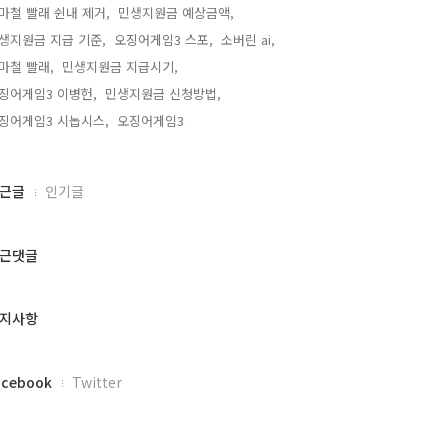
마철 빨래 쉰내 제거,
민생지원금 예상금액,
생지원금 지급 기준,
오징어게임3 스포,
소버린 ai,
마철 빨래,
민생지원금 지급시기,
징어게임3 이병헌,
민생지원금 신청방법,
징어게임3 시놉시스,
오징어게임3,
근글
인기글
근댓글
지사항
acebook
Twitter