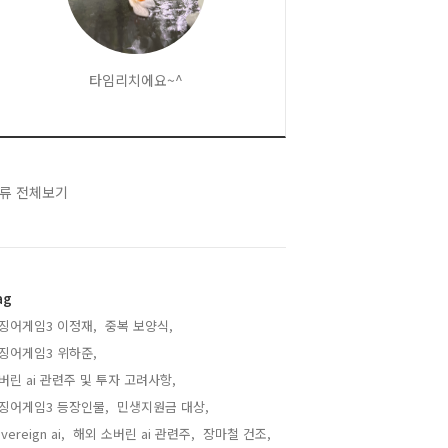
타임리치에요~^
류 전체보기
ag
징어게임3 이정재,
중복 보양식,
징어게임3 위하준,
버린 ai 관련주 및 투자 고려사항,
징어게임3 등장인물,
민생지원금 대상,
vereign ai,
해외 소버린 ai 관련주,
장마철 건조,