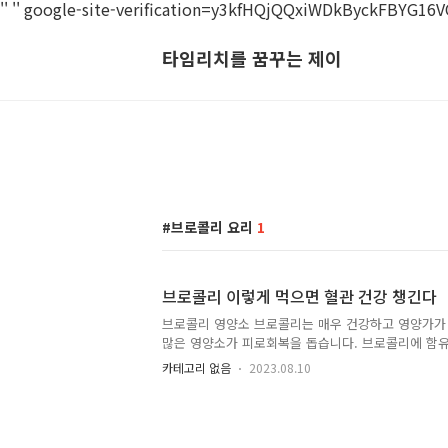
'
'
'
' google-site-verification=y3kfHQjQQxiWDkByckFBYG
타임리치를 꿈꾸는 제이
브로콜리 요리
1
브로콜리 이렇게 먹으면 혈관 건강 챙긴다
브로콜리 영양소 브로콜리는 매우 건강하고 영양가가 
많은 영양소가 피로회복을 돕습니다. 브로콜리에 함유
를 강화하고 세포 손상을 방지하는 데 도움이 됩니다
카테고리 없음
2023.08.10
다른 점 브로콜리는 다른 채소와 비교했을 때 영양학
니다. 영양분: 브로콜리는 영양소가 풍부한 먹거리 중
C, 비타민 K, 비타민 A, 철분, 칼슘 및 식이 섬유질
항산화물질: 브로콜리에는 항산화물질이 많이 포함되